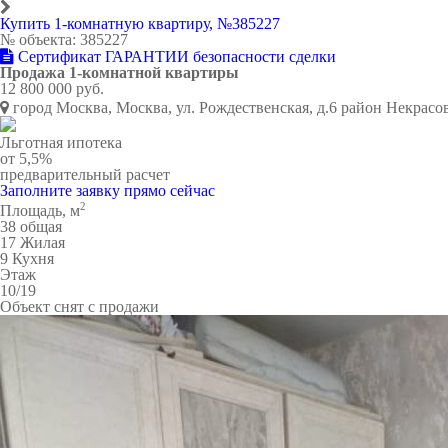
Купить 1-комнатную квартиру, №385227
№ объекта: 385227
Сертификат ГАРАНТИИ безопасности сделки
Продажа 1-комнатной квартиры
12 800 000 руб.
город Москва, Москва, ул. Рождественская, д.6 район Некрасо
Льготная ипотека
от 5,5%
предварительный расчет
Заполните заявку прямо сейчас
2
Площадь, м
38
общая
17
Жилая
9
Кухня
Этаж
10/19
Объект снят с продажи