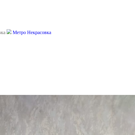
вка
Метро Некрасовка