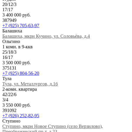
20/12/3
17/17
3 400 000 руб.
387949
+7 (925) 705-63-97
Балашиха
Балашиха, мкрн Кучино, ул. Соловьёва, д.4
Ольгино
1 комн. в 9-ккв
25/18/3
16/17
3 500 000 руб.
375131
+7 (925) 804-56-20
Тула
Тула, ул. Металлургов, д.1б
2-комн. квартира
42/22/6
3/4
3 550 000 руб.
391092
+7 (926) 252-82-95
Ступино
Ступино, мкрн Новое Ступино (село Верзилово),
Преображенский пр-т, д.23