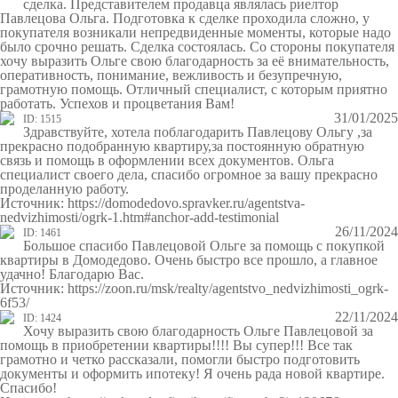
сделка. Представителем продавца являлась риелтор
Павлецова Ольга. Подготовка к сделке проходила сложно, у
покупателя возникали непредвиденные моменты, которые надо
было срочно решать. Сделка состоялась. Со стороны покупателя
хочу выразить Ольге свою благодарность за её внимательность,
оперативность, понимание, вежливость и безупречную,
грамотную помощь. Отличный специалист, с которым приятно
работать. Успехов и процветания Вам!
31/01/2025
ID: 1515
Здравствуйте, хотела поблагодарить Павлецову Ольгу ,за
прекрасно подобранную квартиру,за постоянную обратную
связь и помощь в оформлении всех документов. Ольга
специалист своего дела, спасибо огромное за вашу прекрасно
проделанную работу.
Источник: https://domodedovo.spravker.ru/agentstva-
nedvizhimosti/ogrk-1.htm#anchor-add-testimonial
26/11/2024
ID: 1461
Большое спасибо Павлецовой Ольге за помощь с покупкой
квартиры в Домодедово. Очень быстро все прошло, а главное
удачно! Благодарю Вас.
Источник: https://zoon.ru/msk/realty/agentstvo_nedvizhimosti_ogrk-
6f53/
22/11/2024
ID: 1424
Хочу выразить свою благодарность Ольге Павлецовой за
помощь в приобретении квартиры!!!! Вы супер!!! Все так
грамотно и четко рассказали, помогли быстро подготовить
документы и оформить ипотеку! Я очень рада новой квартире.
Спасибо!