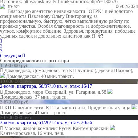
Источник: https://msk.realty-firmika.ru/firms.php?i=130676
06/02/2024
ID: 970
Благодарю агентство недвижимости "ОГРК" и её золотого
специалиста Павлецову Ольгу Викторовну, за
профессиональную, быструю, чётко выполненную работу по
продаже участка. Особая благодарность за доброжелательное,
чуткое, комфортное общение. Здоровья, процветания, побольше
удачных сделок и довольных клиентов как Я! 🥰
1
2
3
Следущая
Спецпредложения от риэлтора
1 590 000 руб.
Домодедово, Домодедово, тер КП Бунино (деревня Шахово),
Домодедовская,
40 мин. трансп.
10 600 000 руб.
2-комн. квартира, 58/37/10 кв. м, этаж 16/17
Домодедово, мкрн Северный, ул. Гагарина, д.58
Домодедовская,
37 мин. трансп.
3 670 000 руб.
КП Гальчино сити, КП Гальчино сити, Придорожная улица
Домодедовская,
41 мин. трансп.
20 700 000 руб.
3-комн. квартира, 61/26/12 кв. м, этаж 20/26
Москва, жилой комплекс Русич Кантемировский
Кантемировская,
16 мин. пеш.