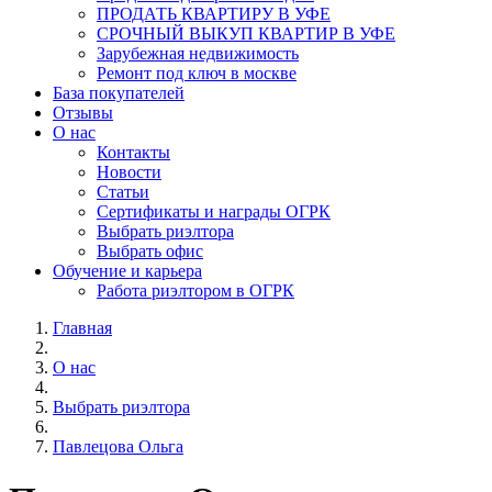
ПРОДАТЬ КВАРТИРУ В УФЕ
СРОЧНЫЙ ВЫКУП КВАРТИР В УФЕ
Зарубежная недвижимость
Ремонт под ключ в москве
База покупателей
Отзывы
О нас
Контакты
Новости
Статьи
Сертификаты и награды ОГРК
Выбрать риэлтора
Выбрать офис
Обучение и карьера
Работа риэлтором в ОГРК
Главная
О нас
Выбрать риэлтора
Павлецова Ольга