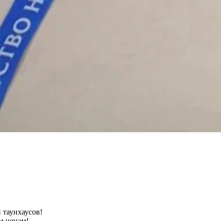
 таунхаусов!
м ценам!