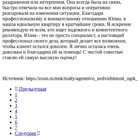
раздражения или нетерпения. Она всегда была на связи,
быстро отвечала на все мои вопросы и оперативно
реагировала на изменения ситуации. Благодаря
профессионализму и внимательному отношению Юлии, я
нашла идеальную квартиру в кратчайшие сроки. Я искренне
рекомендую ее всем, кто ищет надежного и компетентного
риэлтора. Юлия – это не просто специалист, а настоящий
профессионал своего дела, который делает все возможное,
чтобы клиент остался доволен. Я лично осталась очень
довольна и благодарна ей за помощь! С чистой совестью
ставлю ей самую высокую оценку!
Источник: https://zoon.ru/msk/realty/agentstvo_nedvizhimosti_ogrk
Предыдущая
1
2
3
4
5
6
7
Следущая