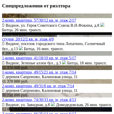
Спецпредложения от риэлтора
11 450 000 руб.
2-комн. квартира, 57/30/12 кв. м, этаж 2/17
Видное, ул. Героя Советского Союза В.Н.Фокина, д.8
Битца,
26 мин. трансп.
5 500 000 руб.
студия, 20/12/2 кв. м, этаж 4/9
Видное, поселок городского типа Лопатино, Солнечный
бул., д.13
Битца,
16 мин. трансп.
9 200 000 руб.
1-комн. квартира, 41/18/10 кв. м, этаж 5/17
Видное, Зеленые аллеи бул., д.3
Битца,
18 мин. трансп.
11 370 000 руб.
1-комн. квартира, 49/15/21 кв. м, этаж 7/14
деревня Сапроново, Калиновая улица, 11
11 370 000 руб.
2-комн. квартира, 49/31/6 кв. м, этаж 7/14
деревня Сапроново, Калиновая улица, 11
11 750 000 руб.
2-комн. квартира, 74/30/33 кв. м, этаж 4/13
Видное, ул. Завидная, д.8
Домодедовская,
26 мин. трансп.
12 000 000 руб.
2-комн. квартира, 66/25/13 кв. м, этаж 6/17