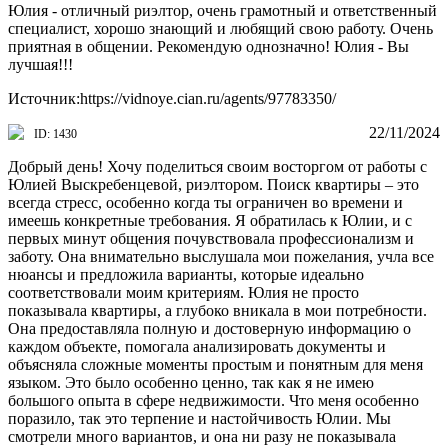
Юлия - отличный риэлтор, очень грамотный и ответственный
специалист, хорошо знающий и любящий свою работу. Очень
приятная в общении. Рекомендую однозначно! Юлия - Вы
лучшая!!!
Источник:https://vidnoye.cian.ru/agents/97783350/
22/11/2024
ID: 1430
Добрый день! Хочу поделиться своим восторгом от работы с
Юлией Выскребенцевой, риэлтором. Поиск квартиры – это
всегда стресс, особенно когда ты ограничен во времени и
имеешь конкретные требования. Я обратилась к Юлии, и с
первых минут общения почувствовала профессионализм и
заботу. Она внимательно выслушала мои пожелания, учла все
нюансы и предложила варианты, которые идеально
соответствовали моим критериям. Юлия не просто
показывала квартиры, а глубоко вникала в мои потребности.
Она предоставляла полную и достоверную информацию о
каждом объекте, помогала анализировать документы и
объясняла сложные моменты простым и понятным для меня
языком. Это было особенно ценно, так как я не имею
большого опыта в сфере недвижимости. Что меня особенно
поразило, так это терпение и настойчивость Юлии. Мы
смотрели много вариантов, и она ни разу не показывала