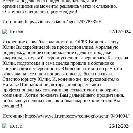
Всего за неделю был найден покупатель, а все
организационные моменты решались четко и слаженно.
Отличный специалист, рекомендую!
Источник: https://vidnoye.cian.ru/agents/97783350/
27/12/2024
ID: 1508
Искренние слова благодарности из ОГРК Видное агенту
Юлии Выскребенцевой за профессионализм, моральную
поддержку, полное сопровождение сделки в продаже
квартиры, которая быстро и успешно завершилась. Благодаря
Юлии, подготовка и сама сделка прошли в обстановке
спокойствия и уверенности. Юлия оперативно и грамотно
отвечала на все наши вопросы и всегда была на связи.
Спасибо юристу Юлии. И, конечно же, их руководителю
Наталье Пивцайкиной, которая подбирает таких
профессиональных сотрудников, создает уют и доверие в
компании. Хотим пожелать Вам дальнейшего процветания,
побольше успешных сделок и благодарных клиентов. Вы
лучшие!!!
Источник: https://www.yell.ru/moscow/com/ogrk-tsentr_9494094/
26/12/2024
ID: 1511