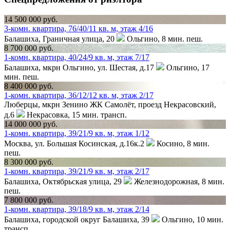
14 500 000 руб.
3-комн. квартира, 76/40/11 кв. м, этаж 4/16
Балашиха, Граничная улица, 20
Ольгино,
8 мин. пеш.
8 700 000 руб.
1-комн. квартира, 40/24/9 кв. м, этаж 7/17
Балашиха, мкрн Ольгино, ул. Шестая, д.17
Ольгино,
17
мин. пеш.
8 400 000 руб.
1-комн. квартира, 36/12/12 кв. м, этаж 2/17
Люберцы, мкрн Зенино ЖК Самолёт, проезд Некрасовский,
д.6
Некрасовка,
15 мин. трансп.
14 000 000 руб.
1-комн. квартира, 39/21/9 кв. м, этаж 1/12
Москва, ул. Большая Косинская, д.16к.2
Косино,
8 мин.
пеш.
8 300 000 руб.
1-комн. квартира, 39/21/9 кв. м, этаж 2/17
Балашиха, Октябрьская улица, 29
Железнодорожная,
8 мин.
пеш.
7 800 000 руб.
1-комн. квартира, 39/18/9 кв. м, этаж 2/14
Балашиха, городской округ Балашиха, 39
Ольгино,
10 мин.
трансп.