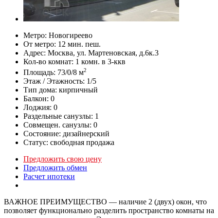
Метро:
Новогиреево
От метро:
12 мин. пеш.
Адрес:
Москва, ул. Мартеновская, д.6к.3
Кол-во комнат:
1 комн. в 3-ккв
2
Площадь:
73/0/8 м
Этаж / Этажность:
1/5
Тип дома:
кирпичный
Балкон:
0
Лоджия:
0
Раздельные санузлы:
1
Совмещен. санузлы:
0
Состояние:
дизайнерский
Статус:
свободная продажа
Предложить свою цену
Предложить обмен
Расчет ипотеки
ВАЖНОЕ ПРЕИМУЩЕСТВО — наличие 2 (двух) окон, что
позволяет функционально разделить пространство комнаты на